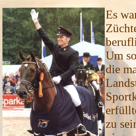
Es
war
Züchte
berufl
Um so
die ma
Landst
Sportk
erfüll
zu se