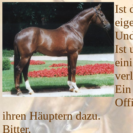
Ist
eig
Und
Ist 
ein
ver
Ein
Off
ihren Häuptern dazu.
Bitter.