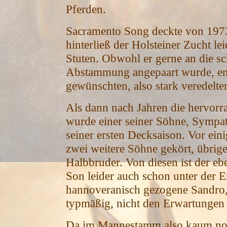
Pferden.
Sacramento Song deckte von 1973 b
hinterließ der Holsteiner Zucht le
Stuten. Obwohl er gerne an die sc
Abstammung angepaart wurde, e
gewünschten, also stark veredelte
Als dann nach Jahren die hervorr
wurde einer seiner Söhne, Sympat
seiner ersten Decksaison. Vor ei
zwei weitere Söhne gekört, übrige
Halbbruder. Von diesen ist der eb
Son leider auch schon unter der Er
hannoveranisch gezogene Sandro,
typmäßig, nicht den Erwartungen d
Da im Mannestamm also kaum noch