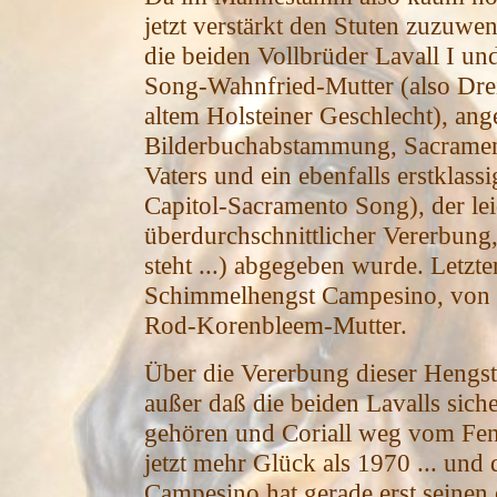
jetzt verstärkt den Stuten zuzuw
die beiden Vollbrüder Lavall I un
Song-Wahnfried-Mutter (also Drei
altem Holsteiner Geschlecht), ange
Bilderbuchabstammung, Sacramen
Vaters und ein ebenfalls erstklas
Capitol-Sacramento Song), der lei
überdurchschnittlicher Vererbung,
steht ...) abgegeben wurde. Letzt
Schimmelhengst Campesino, von C
Rod-Korenbleem-Mutter.
Über die Vererbung dieser Hengste 
außer daß die beiden Lavalls sic
gehören und Coriall weg vom Fenst
jetzt mehr Glück als 1970 ... und
Campesino hat gerade erst seinen